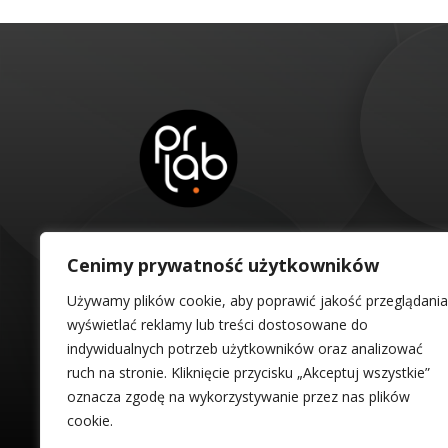
Cenimy prywatność użytkowników
E-mail
Używamy plików cookie, aby poprawić jakość przeglądania
wyświetlać reklamy lub treści dostosowane do
biuro@prlab.pl
indywidualnych potrzeb użytkowników oraz analizować
ruch na stronie. Kliknięcie przycisku „Akceptuj wszystkie”
oznacza zgodę na wykorzystywanie przez nas plików
cookie.