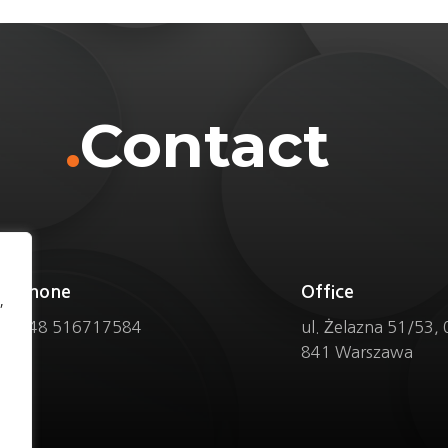
.
Contact
Phone
Office
,
+48 516717584
ul. Żelazna 51/53, 
841 Warszawa